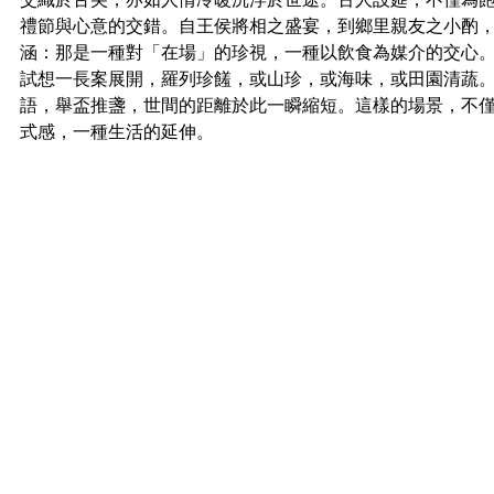
禮節與心意的交錯。自王侯將相之盛宴，到鄉里親友之小酌
涵：那是一種對「在場」的珍視，一種以飲食為媒介的交心
試想一長案展開，羅列珍饈，或山珍，或海味，或田園清蔬
語，舉盃推盞，世間的距離於此一瞬縮短。這樣的場景，不
式感，一種生活的延伸。