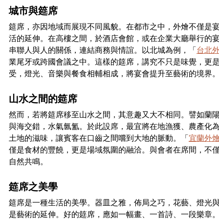
城市與筵席
筵席，亦因地域而展現不同風貌。在都市之中，外燴不僅是
活的延伸。在高樓之間，於酒店會館，或在企業大廳舉行的
串聯人與人的關係，連結商務與情誼。以北城為例，「
台北
業尾牙或跨國會議之中。這樣的筵席，講究不只是味覺，更
受，燈光、音樂與餐食相輔相成，將宴會提升至藝術的境界
山水之間的筵席
然而，若將筵席移至山水之間，其意趣又大不相同。譬如蘭
與海交錯，水氣氤氳。於此設席，最宜將在地漁獲、農產化
土地的滋味，讓賓客在口齒之間嚐到大地的脈動。「
宜蘭外
僅是食材的豐饒，更是場域氛圍的融洽。與會者在席間，不
自然共鳴。
筵席之美學
筵席是一種生活的美學。器皿之雅，佈局之巧，花藝、燈光
是藝術的延伸。好的筵席，應如一幅畫、一首詩、一段樂章