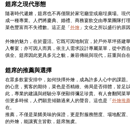
筵席之現代形態
隨著時代遞嬗，筵席也不再僅限於家宅廳堂或廟埕廣場。現
成一種專業。人們將慶典、婚禮、商務宴飲交由專業團隊打
菜色豐富而不失禮數。這正是「
外燴
」文化之所以盛行的原
外燴的魅力，在於靈活。它既可因地制宜，於戶外草坪搭建
入餐宴；亦可因人而異，依主人需求設計專屬菜單，從中西
俱全。筵席因此更具多元之貌，兼容傳統與現代，莊重與自
筵席的推薦與選擇
在眾多飲宴安排中，如何抉擇外燴，成為許多人心中的課題
的心意，賓客的期待，菜色是否精緻、佈局是否得體，皆足
此，專業的建議與經驗分享便顯得彌足珍貴。有人會翻閱菜
但更多時候，人們願意傾聽過來人的聲音。這也是「
外燴推
在。
推薦，不僅是菜餚美味的保證，更是對服務態度、場地配置
的外燴，能讓賓主皆歡，筵席無虞。