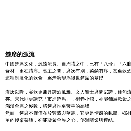
筵席的源流
中國筵席文化，源遠流長。自周禮之中，已有「八珍」「六
食材，更在禮序。賓主之間，席次有別，菜餚有序，甚至飲
這種制度化的飲食，逐漸演變為後世筵席的基礎。
漢唐以降，宴飲更兼具詩酒風雅。文人雅士席間賦詩，佳句
存。宋代則更講究「市肆筵席」，街巷小館，亦能鋪展歡聚
滿漢全席之極致，將筵席推至奢華的高峰。
然而，筵席不僅僅在於豐盛與華麗，它更是情感的載體。鄉
單的幾桌菜餚，卻能凝聚全族之心，傳遞關懷與連結。